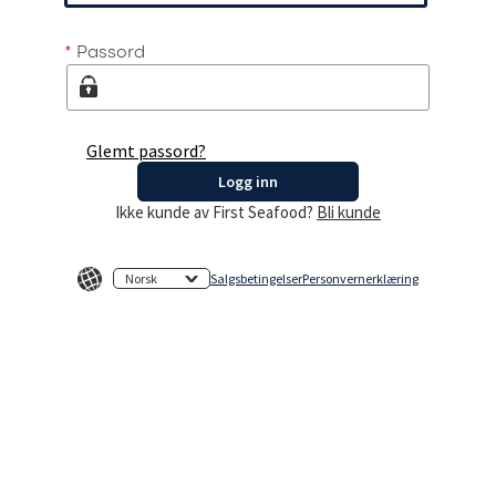
*
Passord
Glemt passord?
Logg inn
Ikke kunde av First Seafood?
Bli kunde
Norsk
Salgsbetingelser
Personvernerklæring