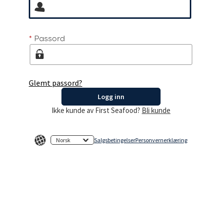
*
Passord
Glemt passord?
Logg inn
Ikke kunde av First Seafood?
Bli kunde
Norsk
Salgsbetingelser
Personvernerklæring